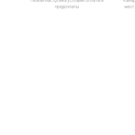
Гибкая настройка условий оплаты и
Канар
предоплаты
мест