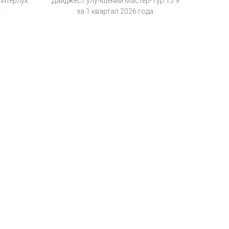
Интерлук
Дайджест улучшений Мастер-Тур 15.9
.
за 1 квартал 2026 года.